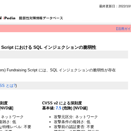
最終更新日：2022/10/
【活用ガイ
aising Script における SQL インジェクションの脆弱性
pjabbers) Fundraising Script には、SQL インジェクションの脆弱性が存在
SS とは?
)
深刻度
CVSS v2 による深刻度
[NVD値]
基本値:
7.5
(危険) [NVD値]
 ネットワーク
攻撃元区分: ネットワーク
雑さ: 低
攻撃条件の複雑さ: 低
な特権レベル: 不要
攻撃前の認証要否: 不要