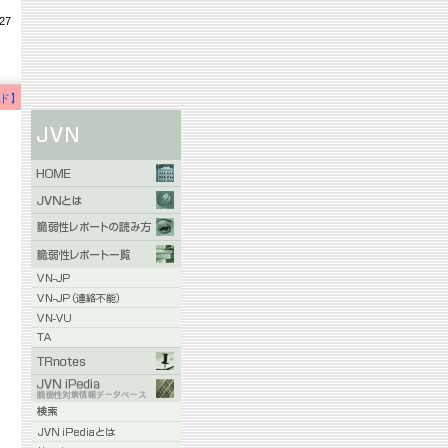
27
ド】