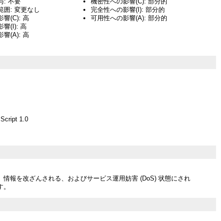
: 不要
機密性への影響(C): 部分的
囲: 変更なし
完全性への影響(I): 部分的
(C): 高
可用性への影響(A): 部分的
(I): 高
(A): 高
Script 1.0
情報を改ざんされる、およびサービス運用妨害 (DoS) 状態にされ
す。