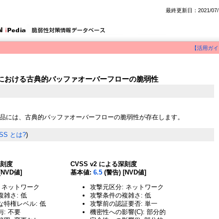
最終更新日：2021/07/
【活用ガイ
 製品における古典的バッファオーバーフローの脆弱性
on 製品には、古典的バッファオーバーフローの脆弱性が存在します。
SS とは?
)
深刻度
CVSS v2 による深刻度
[NVD値]
基本値:
6.5
(警告) [NVD値]
 ネットワーク
攻撃元区分: ネットワーク
雑さ: 低
攻撃条件の複雑さ: 低
な特権レベル: 低
攻撃前の認証要否: 単一
: 不要
機密性への影響(C): 部分的