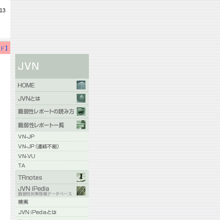
13
ド】