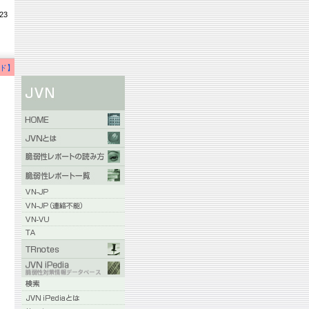
23
ド】