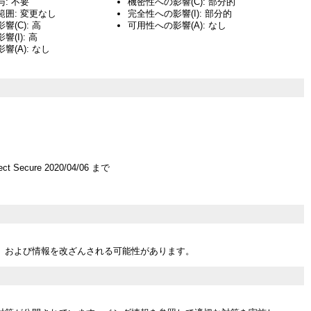
: 不要
機密性への影響(C): 部分的
囲: 変更なし
完全性への影響(I): 部分的
(C): 高
可用性への影響(A): なし
(I): 高
響(A): なし
ect Secure 2020/04/06 まで
、および情報を改ざんされる可能性があります。