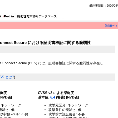
最終更新日：2020/04/
【活用ガイ
lse Connect Secure における証明書検証に関する脆弱性
 Pulse Connect Secure (PCS) には、証明書検証に関する脆弱性が存在し
SS とは?
)
深刻度
CVSS v2 による深刻度
[NVD値]
基本値:
6.4
(警告) [NVD値]
 ネットワーク
攻撃元区分: ネットワーク
雑さ: 低
攻撃条件の複雑さ: 低
な特権レベル: 不要
攻撃前の認証要否: 不要