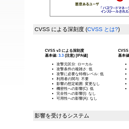
CVSS による深刻度
(
CVSS とは?
)
CVSS v3 による深刻度
CVS
基本値:
3.3
(注意) [IPA値]
基本値
攻撃元区分: ローカル
攻撃条件の複雑さ: 低
攻撃に必要な特権レベル: 低
利用者の関与: 不要
影響の想定範囲: 変更なし
機密性への影響(C): 低
完全性への影響(I): なし
可用性への影響(A): なし
影響を受けるシステム