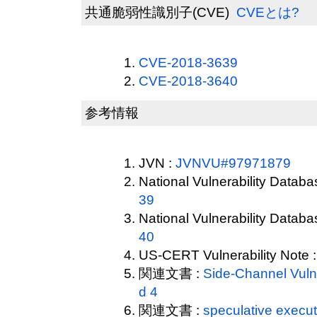
共通脆弱性識別子(CVE)
CVEとは?
CVE-2018-3639
CVE-2018-3640
参考情報
JVN :
JVNVU#97971879
National Vulnerability Datab
39
National Vulnerability Datab
40
US-CERT Vulnerability Note 
関連文書 :
Side-Channel Vulne
d 4
関連文書 :
speculative executi