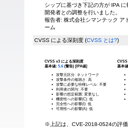
シップに基づき下記の方が IPA に報
開発者との調整を行いました。
報告者: 株式会社シマンテック 
ーム
CVSS による深刻度
(
CVSS とは?
)
CVSS v3 による深刻度
CVS
基本値:
5.6
(警告) [IPA値]
基本値
攻撃元区分: ネットワーク
攻撃条件の複雑さ: 高
攻撃に必要な特権レベル: 不要
利用者の関与: 不要
影響の想定範囲: 変更なし
機密性への影響(C): 低
完全性への影響(I): 低
可用性への影響(A): 低
※上記は、CVE-2018-0524の