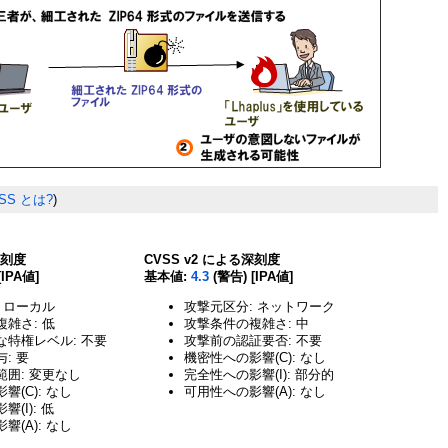
SS とは?
)
深刻度
CVSS v2 による深刻度
[IPA値]
基本値:
4.3
(警告) [IPA値]
 ローカル
攻撃元区分: ネットワーク
雑さ: 低
攻撃条件の複雑さ: 中
な特権レベル: 不要
攻撃前の認証要否: 不要
: 要
機密性への影響(C): なし
囲: 変更なし
完全性への影響(I): 部分的
響(C): なし
可用性への影響(A): なし
(I): 低
響(A): なし