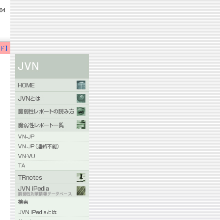
04
ド】