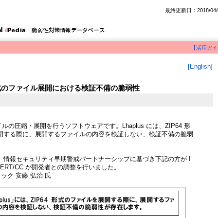
最終更新日：2018/04/
【活用ガイ
[English]
P64 形式のファイル展開における検証不備の脆弱性
ファイルの圧縮・展開を行うソフトウェアです。Lhaplus には、ZIP64 形
開する際に、展開するファイルの内容を検証しない、検証不備の脆弱
、情報セキュリティ早期警戒パートナーシップに基づき下記の方が I
CERT/CC が開発者との調整を行いました。
ック 安藤 弘治 氏