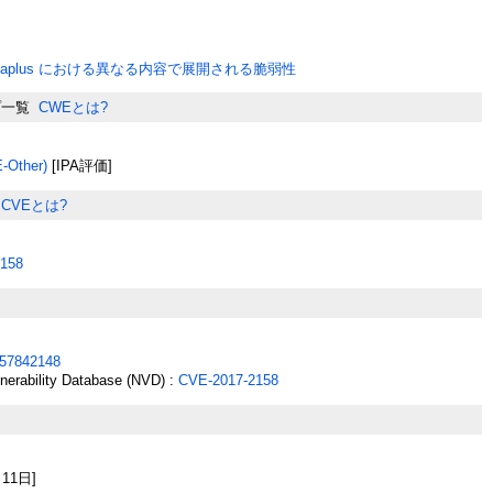
haplus における異なる内容で展開される脆弱性
プ一覧
CWEとは?
Other)
[IPA評価]
CVEとは?
158
57842148
lnerability Database (NVD) :
CVE-2017-2158
月11日]