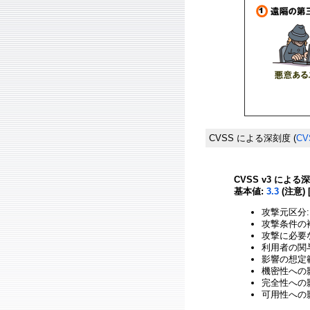
CVSS による深刻度
(
CV
CVSS v3 による
基本値:
3.3
(注意) 
攻撃元区分:
攻撃条件の複
攻撃に必要
利用者の関与
影響の想定範
機密性への影
完全性への影響
可用性への影