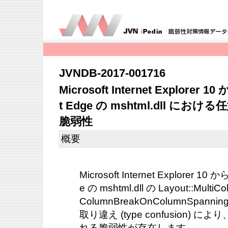
JVNDB-2017-001716
Microsoft Internet Explorer 1
t Edge の mshtml.dll 
脆弱性
概要
Microsoft Internet Explorer 10 
e の mshtml.dll の Layout::MultiC
ColumnBreakOnColumnSpann
取り違え (type confusion)
れる脆弱性が存在します。