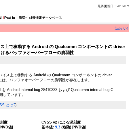
最終更新日：2016/07/
【活用ガイ
デバイス上で稼動する Android の Qualcomm コンポーネントの driver
p.c におけるバッファオーバーフローの脆弱性
) デバイス上で稼動する Android の Qualcomm コンポーネントの driver
cmap.c には、バッファオーバーフローの脆弱性が存在します。
roid internal bug 28410333 および Qualcomm internal bug C
て公開しています。
SS とは?
)
深刻度
CVSS v2 による深刻度
[NVD値]
基本値:
9.3
(危険) [NVD値]