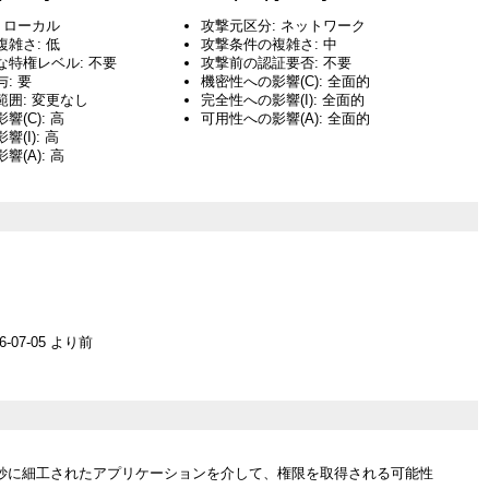
 ローカル
攻撃元区分: ネットワーク
雑さ: 低
攻撃条件の複雑さ: 中
な特権レベル: 不要
攻撃前の認証要否: 不要
: 要
機密性への影響(C): 全面的
囲: 変更なし
完全性への影響(I): 全面的
(C): 高
可用性への影響(A): 全面的
(I): 高
(A): 高
016-07-05 より前
妙に細工されたアプリケーションを介して、権限を取得される可能性