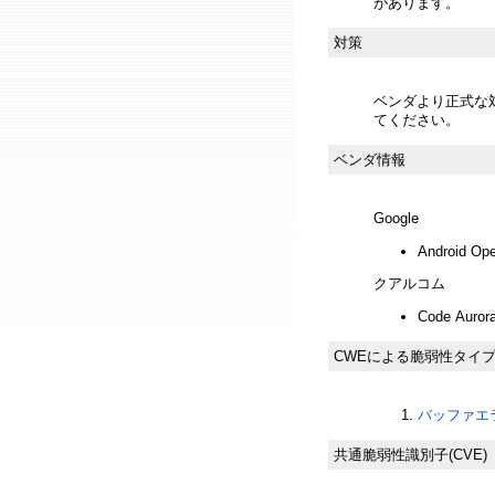
があります。
対策
ベンダより正式な
てください。
ベンダ情報
Google
Android Ope
クアルコム
Code Auror
CWEによる脆弱性タイ
バッファエラー
共通脆弱性識別子(CVE)