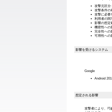
攻撃元区分:
攻撃条件の複
攻撃に必要
利用者の関与
影響の想定範
機密性への影響
完全性への影響
可用性への影響
影響を受けるシステム
Google
Android 2
想定される影響
攻撃者により、巧