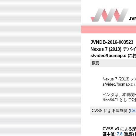
JVNDB-2016-003523
Nexus 7 (2013) 
s/video/fbcma
概要
Nexus 7 (2013
s/video/fb
ベンダは、本脆弱性を And
R556471 とし
CVSS による深刻度
(
CV
CVSS v3 による
基本値:
7.8
(重要) 