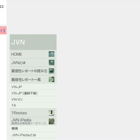
13
ド】