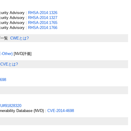
urity Advisory :
RHSA-2014:1326
urity Advisory :
RHSA-2014:1327
urity Advisory :
RHSA-2014:1765
urity Advisory :
RHSA-2014:1766
プ一覧
CWEとは?
Other)
[NVD評価]
CVEとは?
698
U#91828320
lnerability Database (NVD) :
CVE-2014-4698