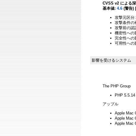
CVSS v2 による
基本値:
4.6
(警告) 
攻撃元区分:
攻撃条件の複
攻撃前の認証
機密性への影
完全性への影響
可用性への影
影響を受けるシステム
The PHP Group
PHP 5.5.1
アップル
Apple Mac 
Apple Mac 
Apple Mac 