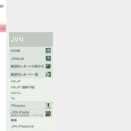
10
ド】