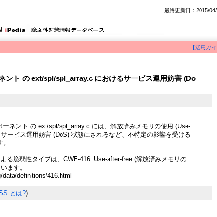
最終更新日：2015/04/
【活用ガイ
ント の ext/spl/spl_array.c におけるサービス運用妨害 (Do
ポーネント の ext/spl/spl_array.c には、解放済みメモリの使用 (Use-
) により、サービス運用妨害 (DoS) 状態にされるなど、不特定の影響を受ける
す。
よる脆弱性タイプは、CWE-416: Use-after-free (解放済みメモリの
ています。
g/data/definitions/416.html
SS とは?
)