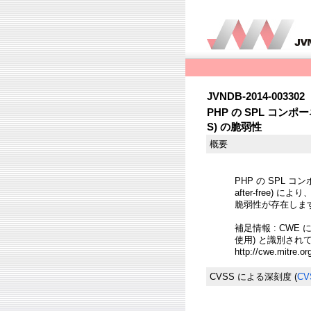
JVNDB-2014-003302
PHP の SPL コンポーネ
S) の脆弱性
概要
PHP の SPL コン
after-free
脆弱性が存在しま
補足情報 : CWE に
使用) と識別され
http://cwe.mitre.or
CVSS による深刻度
(
CV