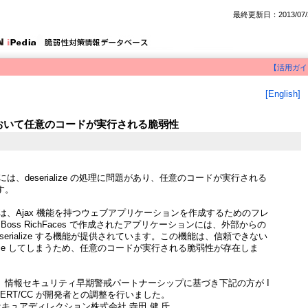
最終更新日：2013/07/
【活用ガイ
[English]
ces において任意のコードが実行される脆弱性
aces には、deserialize の処理に問題があり、任意のコードが実行される
す。
Faces は、Ajax 機能を持つウェブアプリケーションを作成するためのフレ
oss RichFaces で作成されたアプリケーションには、外部からの
serialize する機能が提供されています。この機能は、信頼できない
ialize してしまうため、任意のコードが実行される脆弱性が存在しま
、情報セキュリティ早期警戒パートナーシップに基づき下記の方が I
CERT/CC が開発者との調整を行いました。
セキュアディレクション株式会社 寺田 健 氏