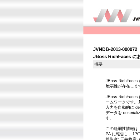
JVNDB-2013-000072
JBoss RichFa
概要
JBoss RichF
脆弱性が存在しま
JBoss Rich
ームワークです。JB
入力を自動的に de
データを deser
す。
この脆弱性情報は
PA に報告し、JP
報告者: 三井物産