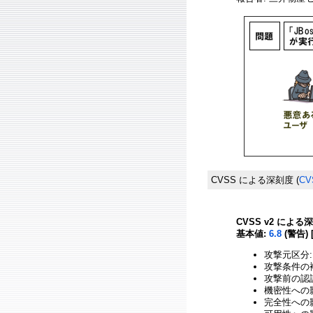
CVSS による深刻度
(
CV
CVSS v2 による
基本値:
6.8
(警告) 
攻撃元区分:
攻撃条件の複
攻撃前の認証
機密性への影
完全性への影響