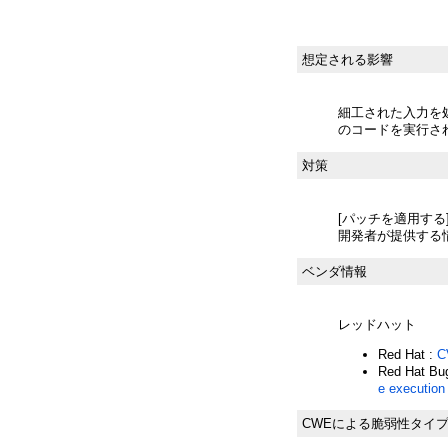
想定される影響
細工された入力を
のコードを実行さ
対策
[パッチを適用する
開発者が提供する
ベンダ情報
レッドハット
Red Hat :
C
Red Hat Bug
e execution 
CWEによる脆弱性タイ