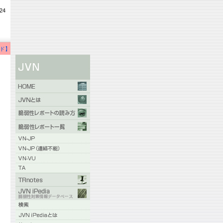
24
ド】