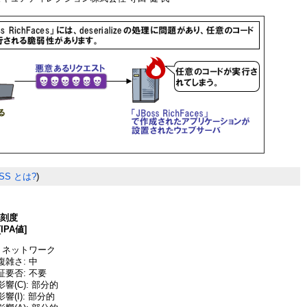
SS とは?
)
深刻度
[IPA値]
 ネットワーク
雑さ: 中
要否: 不要
響(C): 部分的
(I): 部分的