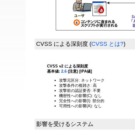
CVSS による深刻度
(
CVSS とは?
)
CVSS v2 による深刻度
基本値:
2.6
(注意) [IPA値]
攻撃元区分: ネットワーク
攻撃条件の複雑さ: 高
攻撃前の認証要否: 不要
機密性への影響(C): なし
完全性への影響(I): 部分的
可用性への影響(A): なし
影響を受けるシステム