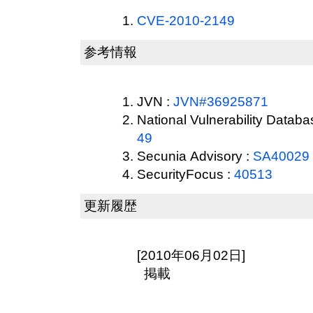
CVE-2010-2149
参考情報
JVN :
JVN#36925871
National Vulnerability Datab
49
Secunia Advisory :
SA40029
SecurityFocus :
40513
更新履歴
[2010年06月02日]
掲載