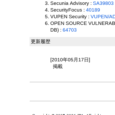
Secunia Advisory :
SA39803
SecurityFocus :
40189
VUPEN Security :
VUPEN/AD
OPEN SOURCE VULNERABI
DB) :
64703
更新履歴
[2010年05月17日]
掲載