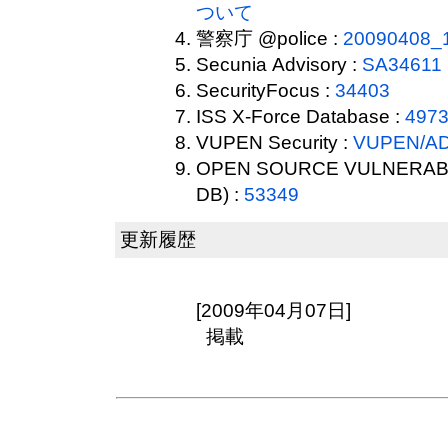
ついて
警察庁 @police :
20090408_
Secunia Advisory :
SA34611
SecurityFocus :
34403
ISS X-Force Database :
497
VUPEN Security :
VUPEN/AD
OPEN SOURCE VULNERABI
DB) :
53349
更新履歴
[2009年04月07日]
掲載