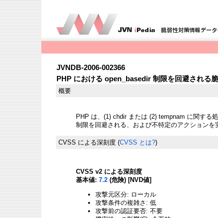
JVNDB-2006-002366
PHP における open_basedir 制限を回避される
概要
PHP は、(1) chdir または (2) tempnam に関
制限を回避される、および不特定のアクションを
CVSS による深刻度
(
CVSS とは?
)
CVSS v2 による深刻度
基本値:
7.2
(危険) [NVD値]
攻撃元区分: ローカル
攻撃条件の複雑さ: 低
攻撃前の認証要否: 不要