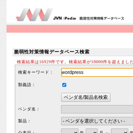
脆弱性対策情報データベース検索
検索結果は16929件です。検索結果が10000件を超え
検索キーワード：
類義語：
ベンダ名：
製品：
公表日：
年
月 ～