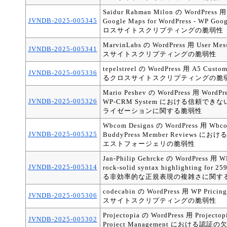
Saidur Rahman Milon の WordPress 用 
JVNDB-2025-005345
Google Maps for WordPress - WP 
ロスサイトスクリプティングの脆弱性
MarvinLabs の WordPress 用 User 
JVNDB-2025-005341
スサイトスクリプティングの脆弱性
tepelstreel の WordPress 用 A5 Cust
JVNDB-2025-005336
るクロスサイトスクリプティングの脆
Mario Peshev の WordPress 用 WordPre
JVNDB-2025-005326
WP-CRM System における信頼で
ライゼーションに関する脆弱性
Wbcom Designs の WordPress 用 Wbco
JVNDB-2025-005325
BuddyPress Member Reviews
エストフォージェリの脆弱性
Jan-Philip Gehrcke の WordPress 用 W
JVNDB-2025-005314
rock-solid syntax highlighting for 
る非効率的な正規表現の複雑さに関す
codecabin の WordPress 用 WP Pric
JVNDB-2025-005306
スサイトスクリプティングの脆弱性
Projectopia の WordPress 用 Projectopi
JVNDB-2025-005302
Project Management における