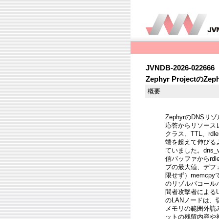
JVNDB-2026-022666
Zephyr Projec
概要
ZephyrのDNSリゾル
応答からリソース
クラス、TTL、r
端を超えて伸びるよう
ていました。dns_va
信バッファからrdl
プの最大値、デフ
限せず）memc
のリゾルバコール
間者攻撃者によるU
のLANノードは、
メモリの範囲外読
ットの残留内容や初