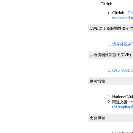
GitHub
GitHub :
Ou
nvalidated 
CWEによる脆弱性タイ
境界外読み取り
共通脆弱性識別子(CVE)
CVE-2026-1
参考情報
National Vu
関連文書 :
n
tos/zephyr
更新履歴