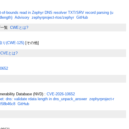
t-of-bounds read in Zephyr DNS resolver TXT/SRV record parsing (u
rdlength) Advisory zephyrproject-rtos/zephyr GitHub
プ一覧
CWEとは?
(CWE-125)
[その他]
CVEとは?
0652
lnerability Database (NVD) :
CVE-2026-10652
et: dns: validate rdata length in dns_unpack_answer zephyrproject-r
@58b46c8 GitHub