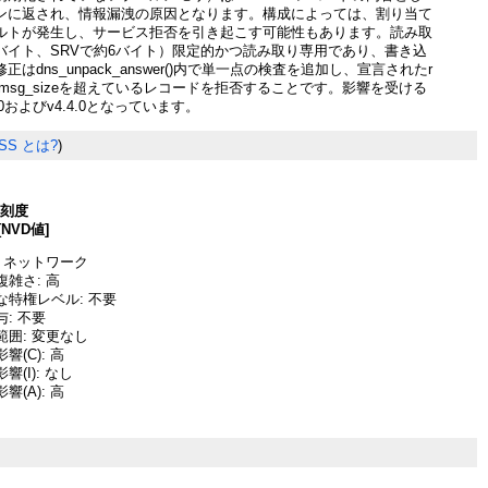
ンに返され、情報漏洩の原因となります。構成によっては、割り当て
ルトが発生し、サービス拒否を引き起こす可能性もあります。読み取
4バイト、SRVで約6バイト）限定的かつ読み取り専用であり、書き込
はdns_unpack_answer()内で単一点の検査を追加し、宣言されたr
sg-＞msg_sizeを超えているレコードを拒否することです。影響を受ける
.0およびv4.4.0となっています。
SS とは?
)
深刻度
[NVD値]
 ネットワーク
雑さ: 高
な特権レベル: 不要
: 不要
囲: 変更なし
(C): 高
(I): なし
(A): 高