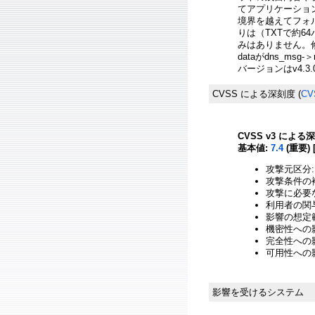
てアプリケーショ
境界を越えてフォ
りは（TXTで約6
みはありません。修正
dataがdns_m
バージョンはv4.3
CVSS による深刻度
(
CV
CVSS v3 による
基本値:
7.4
(重要) 
攻撃元区分:
攻撃条件の複
攻撃に必要
利用者の関与
影響の想定範
機密性への影響
完全性への影響
可用性への影響
影響を受けるシステム