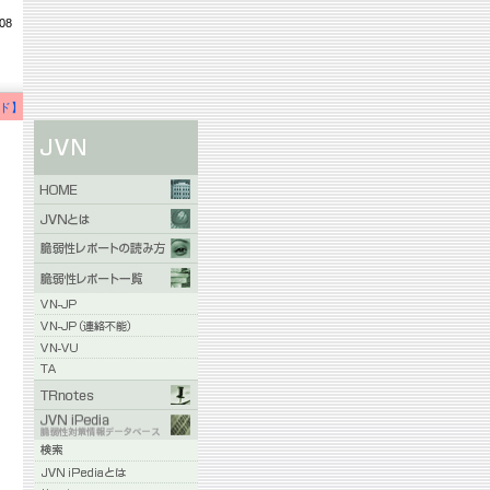
08
ド】