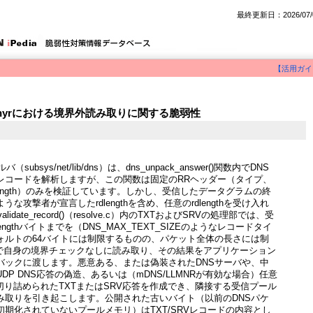
最終更新日：2026/07/
【活用ガイ
tのZephyrにおける境界外読み取りに関する脆弱性
バ（subsys/net/lib/dns）は、dns_unpack_answer()関数内でDNS
レコードを解析しますが、この関数は固定のRRヘッダー（タイプ、
dlength）のみを検証しています。しかし、受信したデータグラムの終
な攻撃者が宣言したrdlengthを含め、任意のrdlengthを受け入れ
lidate_record()（resolve.c）内のTXTおよびSRVの処理部では、受
engthバイトまでを（DNS_MAX_TEXT_SIZEのようなレコードタイ
ォルトの64バイトには制限するものの、パケット全体の長さには制
pyで自身の境界チェックなしに読み取り、その結果をアプリケーション
バックに渡します。悪意ある、または偽装されたDNSサーバや、中
DP DNS応答の偽造、あるいは（mDNS/LLMNRが有効な場合）任意
切り詰められたTXTまたはSRV応答を作成でき、隣接する受信プール
み取りを引き起こします。公開された古いバイト（以前のDNSパケ
期化されていないプールメモリ）はTXT/SRVレコードの内容とし