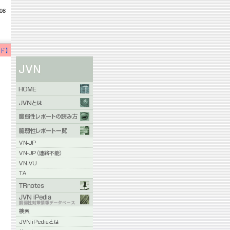
08
ド】