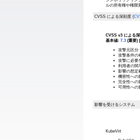
ルの所有権や権限
CVSS による深刻度
(
CV
CVSS v3 による
基本値:
7.3
(重要) 
攻撃元区分:
攻撃条件の複
攻撃に必要
利用者の関与
影響の想定範
機密性への影
完全性への影響
可用性への影響
影響を受けるシステム
KubeVirt