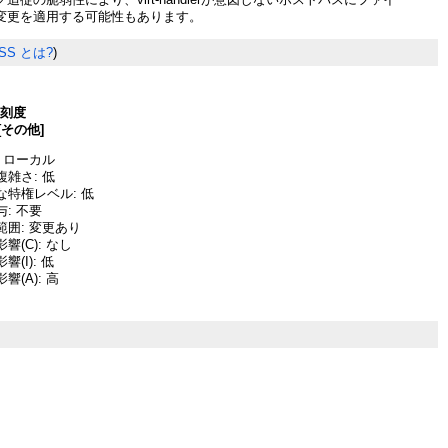
変更を適用する可能性もあります。
SS とは?
)
深刻度
[その他]
 ローカル
雑さ: 低
な特権レベル: 低
: 不要
囲: 変更あり
響(C): なし
(I): 低
(A): 高