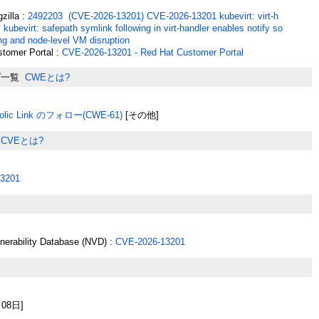
zilla :
2492203 (CVE-2026-13201) CVE-2026-13201 kubevirt: virt-h
: kubevirt: safepath symlink following in virt-handler enables notify so
ing and node-level VM disruption
tomer Portal :
CVE-2026-13201 - Red Hat Customer Portal
プ一覧
CWEとは?
olic Link のフォロー(CWE-61)
[その他]
CVEとは?
3201
lnerability Database (NVD) :
CVE-2026-13201
月08日]