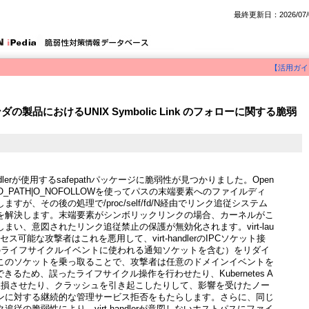
最終更新日：2026/07/
【活用ガイ
ンダの製品におけるUNIX Symbolic Link のフォローに関する脆弱
t-handlerが使用するsafepathパッケージに脆弱性が見つかりました。Open
関数はO_PATH|O_NOFOLLOWを使ってパスの末端要素へのファイルディ
すが、その後の処理で/proc/self/fd/N経由でリンク追従システム
を解決します。末端要素がシンボリックリンクの場合、カーネルがこ
まい、意図されたリンク追従禁止の保護が無効化されます。virt-lau
クセス可能な攻撃者はこれを悪用して、virt-handlerのIPCソケット接
のライフサイクルイベントに使われる通知ソケットを含む）をリダイ
このソケットを乗っ取ることで、攻撃者は任意のドメインイベントを
rに注入できるため、誤ったライフサイクル操作を行わせたり、Kubernetes A
を破損させたり、クラッシュを引き起こしたりして、影響を受けたノー
ンに対する継続的な管理サービス拒否をもたらします。さらに、同じ
従の脆弱性により、virt-handlerが意図しないホストパスにファイ