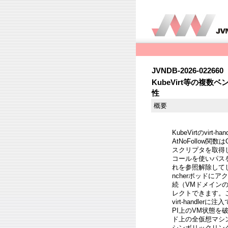
JVNDB-2026-022660
KubeVirt等の複数ベ
性
概要
KubeVirtのvir
AtNoFollow
スクリプタを取得しま
コールを使いパス
れを参照解除してし
ncherポッドにア
続（VMドメイン
レクトできます。
virt-handle
PI上のVM状態
ド上の全仮想マシ
シンボリックリンク追