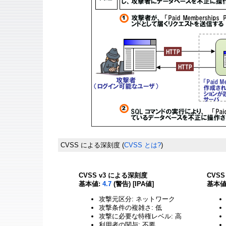
CVSS による深刻度
(
CVSS とは?
)
CVSS v3 による深刻度
CVS
基本値:
4.7
(警告) [IPA値]
基本値
攻撃元区分: ネットワーク
攻撃条件の複雑さ: 低
攻撃に必要な特権レベル: 高
利用者の関与: 不要